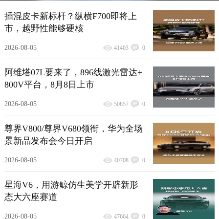
插混皮卡新标杆？纵横F700即将上
市，越野性能够硬核
2026-08-05
41403
0
阿维塔07L要来了，896线激光雷达+
800V平台，8月8日上市
2026-08-05
50857
0
尊界V800/尊界V680领衔，华为全场
景新品发布会今日开启
2026-08-05
40708
0
星海V6，用游鲸仿生美学开辟新形
态大六座赛道
2026-08-05
47664
0