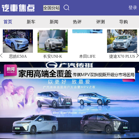
登录
首页
新车
新闻
热评
评测
导购
思皓E50A
长安UNI-K
本田LIFE
捷途X70 PLUS