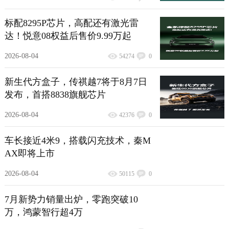
标配8295P芯片，高配还有激光雷
达！悦意08权益后售价9.99万起
2026-08-04
54274
0
新生代方盒子，传祺越7将于8月7日
发布，首搭8838旗舰芯片
2026-08-04
42376
0
车长接近4米9，搭载闪充技术，秦M
AX即将上市
2026-08-04
50115
0
7月新势力销量出炉，零跑突破10
万，鸿蒙智行超4万