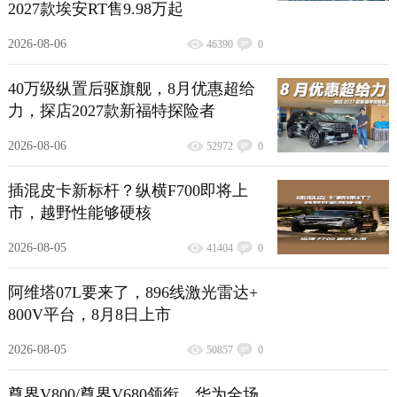
2027款埃安RT售9.98万起
2026-08-06
46390
0
40万级纵置后驱旗舰，8月优惠超给
力，探店2027款新福特探险者
2026-08-06
52972
0
插混皮卡新标杆？纵横F700即将上
市，越野性能够硬核
2026-08-05
41404
0
阿维塔07L要来了，896线激光雷达+
800V平台，8月8日上市
2026-08-05
50857
0
尊界V800/尊界V680领衔，华为全场