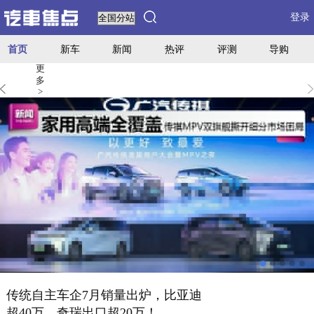
登录
首页
新车
新闻
热评
评测
导购
更
多
>
传统自主车企7月销量出炉，比亚迪
超40万，奇瑞出口超20万！