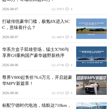
2026-08-07
47073
0
打破传统豪华门槛，极氪8X进入SC
C，意味着什么？
2026-08-07
44074
0
华系方盒子双雄登场，猛士X700与
享界G9重构国产豪华越野新秩序
2026-08-06
47748
0
尊界V800起售价76.6万元，开启超豪
华MPV新篇章！
2026-08-06
47125
0
标配宁德时代电池，续航达710km，