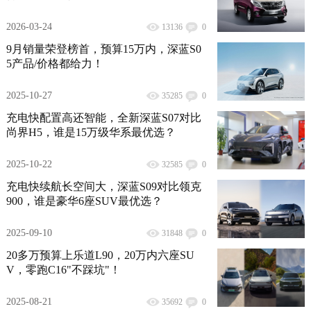
2026-03-24
13136
0
9月销量荣登榜首，预算15万内，深蓝S0
5产品/价格都给力！
2025-10-27
35285
0
充电快配置高还智能，全新深蓝S07对比
尚界H5，谁是15万级华系最优选？
2025-10-22
32585
0
充电快续航长空间大，深蓝S09对比领克
900，谁是豪华6座SUV最优选？
2025-09-10
31848
0
20多万预算上乐道L90，20万内六座SU
V，零跑C16"不踩坑"！
2025-08-21
35692
0