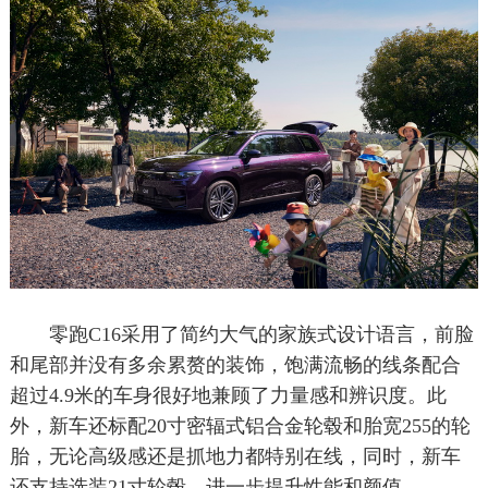
零跑C16采用了简约大气的家族式设计语言，前脸
和尾部并没有多余累赘的装饰，饱满流畅的线条配合
超过4.9米的车身很好地兼顾了力量感和辨识度。此
外，新车还标配20寸密辐式铝合金轮毂和胎宽255的轮
胎，无论高级感还是抓地力都特别在线，同时，新车
还支持选装21寸轮毂，进一步提升性能和颜值。