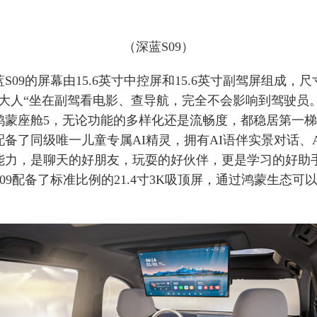
（深蓝S09）
S09的屏幕由15.6英寸中控屏和15.6英寸副驾屏组成，尺
婆大人“坐在副驾看电影、查导航，完全不会影响到驾驶员
鸿蒙座舱5，无论功能的多样化还是流畅度，都稳居第一
备了同级唯一儿童专属AI精灵，拥有AI语伴实景对话、A
能力，是聊天的好朋友，玩耍的好伙伴，更是学习的好助
09配备了标准比例的21.4寸3K吸顶屏，通过鸿蒙生态可
。