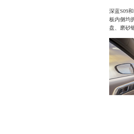
深蓝S09
板内侧均
盘、磨砂