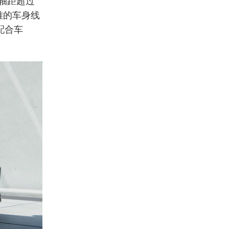
轴距超过
雅的车身线
配合车