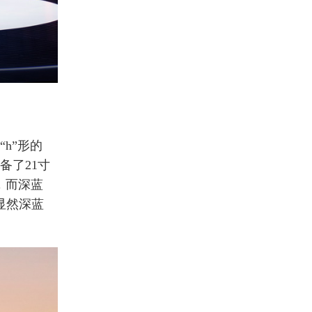
h”形的
备了21寸
L，而深蓝
，显然深蓝