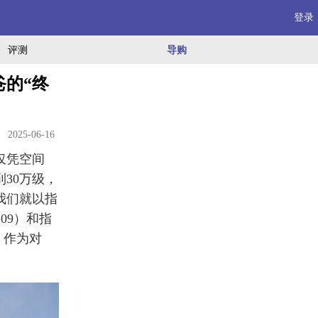
登录
评测
导购
爸的“终
2025-06-16
仅凭空间
30万级，
我们就以指
S09）和指
0）作为对