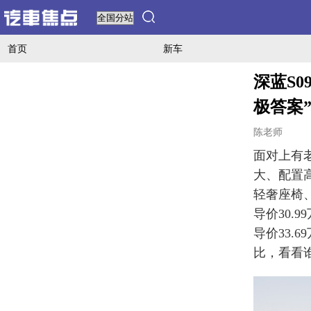
首页
新车
深蓝S0
极答案
陈老师
面对上有
大、配置
轻奢座椅
导价30.9
导价33.6
比，看看