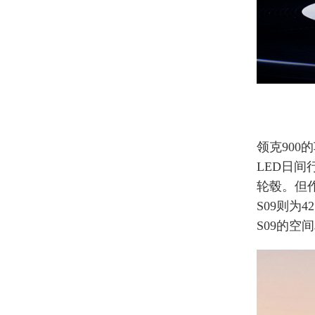
领克900
LED日间
轮毂。但作
S09则为
S09的空