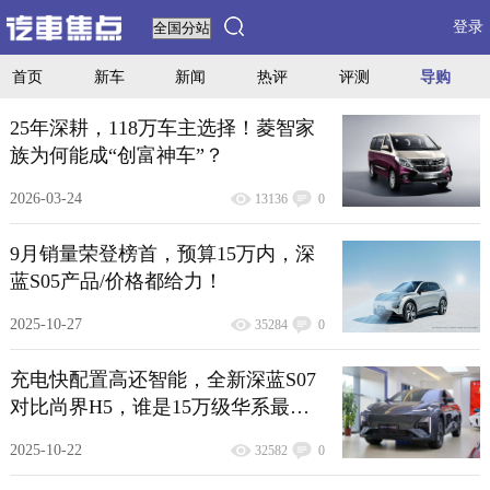
登录
首页
新车
新闻
热评
评测
导购
25年深耕，118万车主选择！菱智家
族为何能成“创富神车”？
2026-03-24
13136
0
9月销量荣登榜首，预算15万内，深
蓝S05产品/价格都给力！
2025-10-27
35284
0
充电快配置高还智能，全新深蓝S07
对比尚界H5，谁是15万级华系最优
选？
2025-10-22
32582
0