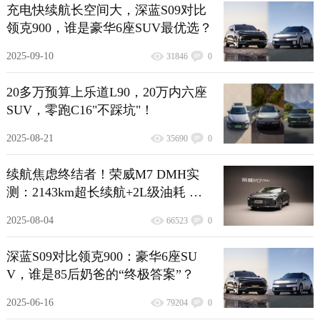
充电快续航长空间大，深蓝S09对比
领克900，谁是豪华6座SUV最优选？
2025-09-10
31846
0
20多万预算上乐道L90，20万内六座
SUV，零跑C16"不踩坑"！
2025-08-21
35690
0
续航焦虑终结者！荣威M7 DMH实
测：2143km超长续航+2L级油耗 通
勤长途全hold住
2025-08-04
66523
0
深蓝S09对比领克900：豪华6座SU
V，谁是85后奶爸的“终极答案”？
2025-06-16
79204
0