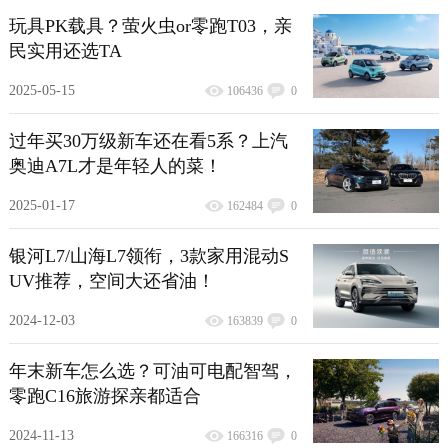
玩具PK载具？萤火虫or零跑T03，亲
民实用还选TA
2025-05-15
106436
0
过年买30万级新车还在看5系？上汽
奥迪A7L才是年轻人的菜！
2025-01-17
162484
0
银河L7/山海L7领衔，3款家用混动S
UV推荐，空间大还省油！
2024-12-03
163839
0
年末新车怎么选？可油可电配智驾，
零跑C16旅游探亲都适合
2024-11-13
166316
0