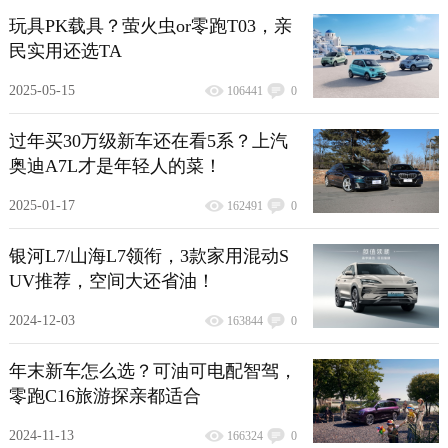
玩具PK载具？萤火虫or零跑T03，亲
民实用还选TA
2025-05-15
106441
0
过年买30万级新车还在看5系？上汽
奥迪A7L才是年轻人的菜！
2025-01-17
162491
0
银河L7/山海L7领衔，3款家用混动S
UV推荐，空间大还省油！
2024-12-03
163844
0
年末新车怎么选？可油可电配智驾，
零跑C16旅游探亲都适合
2024-11-13
166324
0