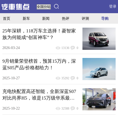
登录
首页
新车
新闻
热评
评测
导购
25年深耕，118万车主选择！菱智家
族为何能成“创富神车”？
2026-03-24
13136
0
9月销量荣登榜首，预算15万内，深
蓝S05产品/价格都给力！
2025-10-27
35292
0
充电快配置高还智能，全新深蓝S07
对比尚界H5，谁是15万级华系最优
选？
2025-10-22
32588
0