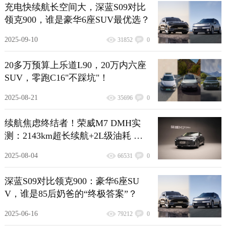
充电快续航长空间大，深蓝S09对比
领克900，谁是豪华6座SUV最优选？
2025-09-10
31852
0
20多万预算上乐道L90，20万内六座
SUV，零跑C16"不踩坑"！
2025-08-21
35696
0
续航焦虑终结者！荣威M7 DMH实
测：2143km超长续航+2L级油耗 通
勤长途全hold住
2025-08-04
66531
0
深蓝S09对比领克900：豪华6座SU
V，谁是85后奶爸的“终极答案”？
2025-06-16
79212
0