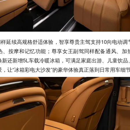
同样延续高规格舒适体验，智享尊贵主驾支持10向电动调
热、按摩和记忆功能；尊享女王副驾同样配备通风、加
焕新还新增5L车载冷暖冰箱，可满足家庭出游、儿童饮品
景，让“冰箱彩电大沙发”的豪华体验真正落到日常用车细