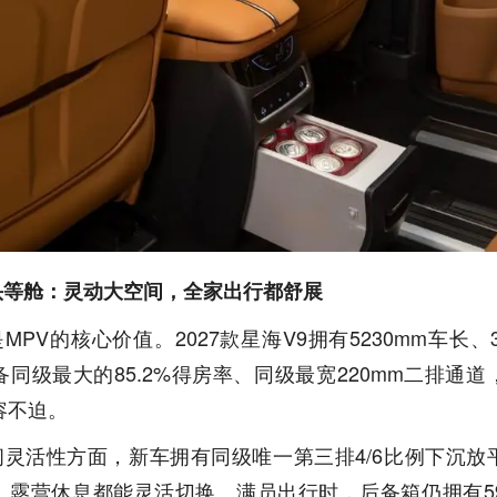
头等舱：灵动大空间，全家出行都舒展
MPV的核心价值。2027款星海V9拥有5230mm车长、3
同级最大的85.2%得房率、同级最宽220mm二排通
容不迫。
间灵活性方面，新车拥有同级唯一第三排4/6比例下沉放
、露营休息都能灵活切换。满员出行时，后备箱仍拥有59