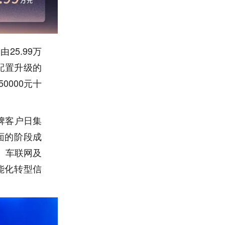
25.99万
在配置升级的
0000元十
牌客户日集
面的阶段成
、车联网及
能化转型信