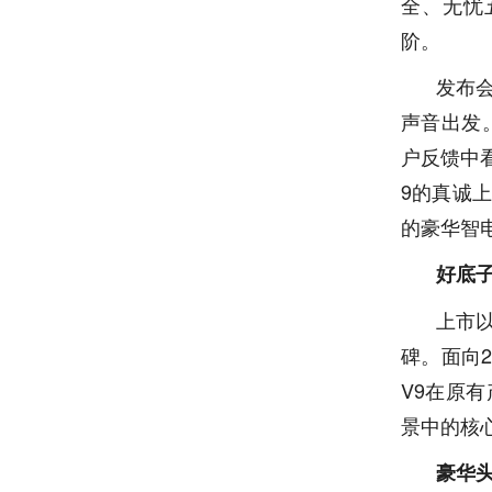
全、无忧
阶。
发布
声音出发
户反馈中
9的真诚
的豪华智电
好底子
上市
碑。面向2
V9在原
景中的核
豪华