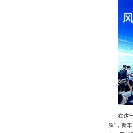
在这
舱”，新