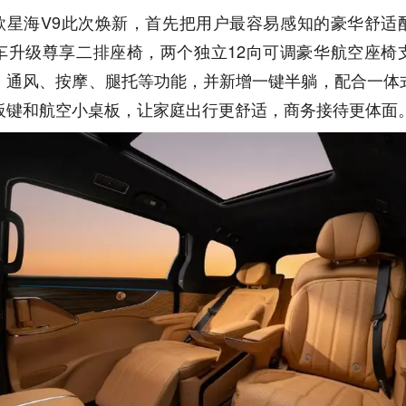
27款星海V9此次焕新，首先把用户最容易感知的豪华舒适
车升级尊享二排座椅，两个独立12向可调豪华航空座椅
、通风、按摩、腿托等功能，并新增一键半躺，配合一体
板键和航空小桌板，让家庭出行更舒适，商务接待更体面