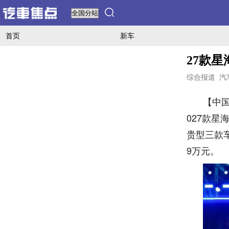
首页
新车
27款星
综合报道
汽
【中国
027款星
贵型三款车型
9万元。