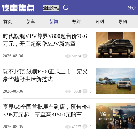
登录
首页
新车
新闻
热评
评测
导购
时代旗舰MPV尊界V800起售价76.6
万元，开启超豪华MPV新篇章
2026-08-06
51634
0
玩不封顶 纵横F700正式上市，定义
豪华越野生活新范式
2026-08-06
40868
0
享界G9全国首批展车到店，预售价4
3.98万元起，享至高31500元购车权
益
2026-08-05
49237
0