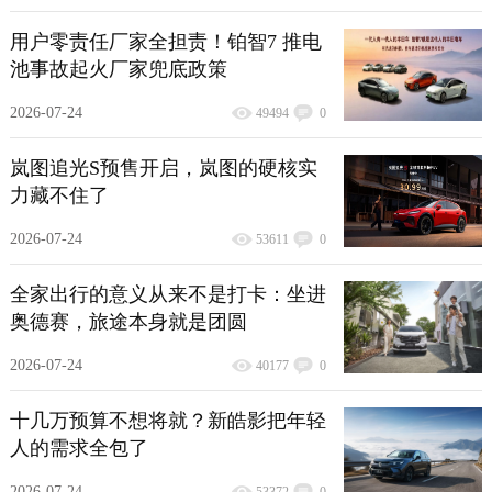
用户零责任厂家全担责！铂智7 推电
池事故起火厂家兜底政策
2026-07-24
49494
0
岚图追光S预售开启，岚图的硬核实
力藏不住了
2026-07-24
53611
0
全家出行的意义从来不是打卡：坐进
奥德赛，旅途本身就是团圆
2026-07-24
40177
0
十几万预算不想将就？新皓影把年轻
人的需求全包了
2026-07-24