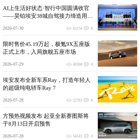
AI上生活好状态·智行中国圆满收官
——昊铂埃安38城自驾接力缔造用户
共创新范式
2026-07-30
43154
0
限时售价45.19万起，极氪9X五座版
正式上市，入局旗舰五座市场
2026-07-29
49368
0
埃安发布全新车系Ray，打造年轻人
的超级纯电轿车Ray 7
2026-07-28
52783
0
方预热视频发布 起亚全新赛图斯将
于8月13日开启预售
2026-07-28
54145
0