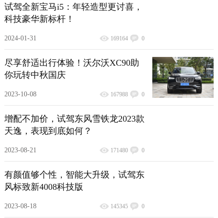
试驾全新宝马i5：年轻造型更讨喜，
科技豪华新标杆！
2024-01-31
169164
0
尽享舒适出行体验！沃尔沃XC90助
你玩转中秋国庆
2023-10-08
167988
0
增配不加价，试驾东风雪铁龙2023款
天逸，表现到底如何？
2023-08-21
171480
0
有颜值够个性，智能大升级，试驾东
风标致新4008科技版
2023-08-18
145345
0