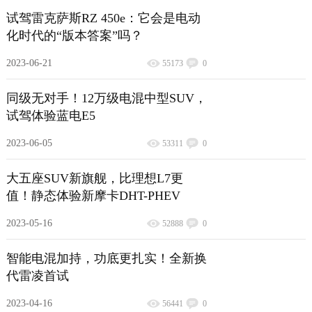
试驾雷克萨斯RZ 450e：它会是电动
化时代的“版本答案”吗？
2023-06-21
55173
0
同级无对手！12万级电混中型SUV，
试驾体验蓝电E5
2023-06-05
53311
0
大五座SUV新旗舰，比理想L7更
值！静态体验新摩卡DHT-PHEV
2023-05-16
52888
0
智能电混加持，功底更扎实！全新换
代雷凌首试
2023-04-16
56441
0