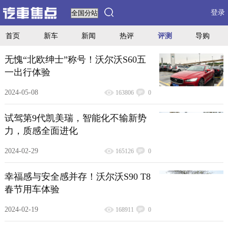
登录
首页
新车
新闻
热评
评测
导购
无愧“北欧绅士”称号！沃尔沃S60五
一出行体验
2024-05-08
163806
0
试驾第9代凯美瑞，智能化不输新势
力，质感全面进化
2024-02-29
165126
0
幸福感与安全感并存！沃尔沃S90 T8
春节用车体验
2024-02-19
168911
0