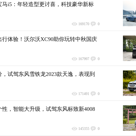
宝马i5：年轻造型更讨喜，科技豪华新标
169170
0
出行体验！沃尔沃XC90助你玩转中秋国庆
167997
0
，试驾东风雪铁龙2023款天逸，表现到
171491
0
性，智能大升级，试驾东风标致新4008
145355
0