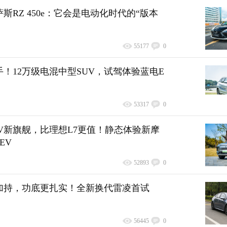
斯RZ 450e：它会是电动化时代的“版本
55177
0
！12万级电混中型SUV，试驾体验蓝电E
53317
0
V新旗舰，比理想L7更值！静态体验新摩
EV
52893
0
加持，功底更扎实！全新换代雷凌首试
56445
0