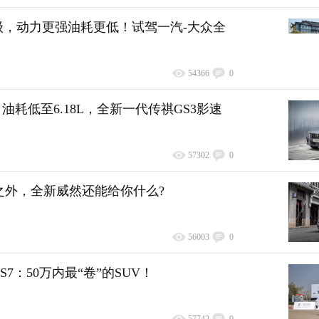
升级，动力更强油耗更低！试驾一汽-大众全
54366
0
起，油耗低至6.18L，全新一代传祺GS3影速
57302
0
之外，全新威然还能给你什么?
56003
0
S7：50万内最“卷”的SUV！