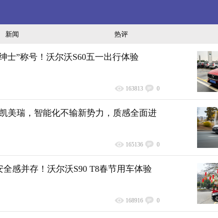
新闻
热评
绅士”称号！沃尔沃S60五一出行体验
163813
0
代凯美瑞，智能化不输新势力，质感全面进
165136
0
全感并存！沃尔沃S90 T8春节用车体验
168916
0