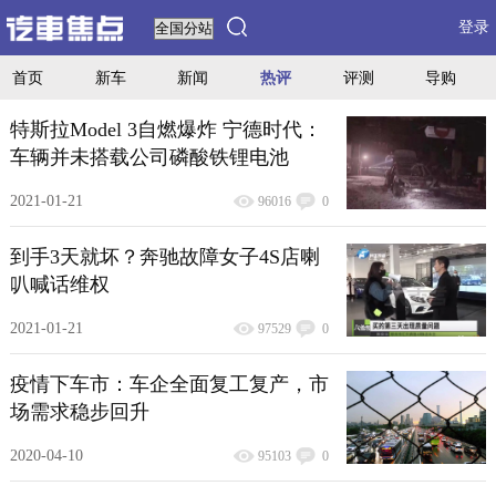
登录
首页
新车
新闻
热评
评测
导购
特斯拉Model 3自燃爆炸 宁德时代：
车辆并未搭载公司磷酸铁锂电池
2021-01-21
96016
0
到手3天就坏？奔驰故障女子4S店喇
叭喊话维权
2021-01-21
97529
0
疫情下车市：车企全面复工复产，市
场需求稳步回升
2020-04-10
95103
0