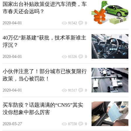
国家出台补贴政策促进汽车消费，车
市春天还会远吗？
2020-04-01
91542
0
40万亿“新基建”获批，技术革新谁主
浮沉？
2020-04-01
91526
0
小伙伴注意了！部分城市已恢复限行
政策，当心被罚款！
2020-04-01
91517
0
买车防疫？话题满满的“CN95”其实
没你想象中那么厉害
2020-03-27
87550
0