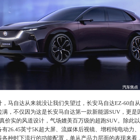
马自达从来就没让我们失望过，长安马自达EZ-60自
拉满，不仅因为这是长安马自达第一款新能源SUV，更是
货真价实的风道设计，气场媲美百万级的超跑SUV。除此
有26.45英寸5K超大屏、流媒体后视镜、增程纯电动力
等各种时下流行的功能配置，单从产品力层面的表现来看