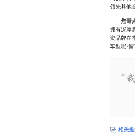
领先其他
焦哥
拥有深厚
资品牌在
车型呢?留
相关推