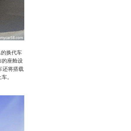
L的换代车
布的座舱设
车还将搭载
上车。