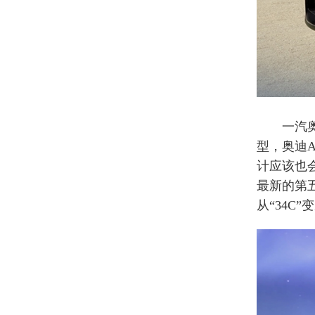
一汽奥迪
型，奥迪
计应该也
最新的第
从“34C