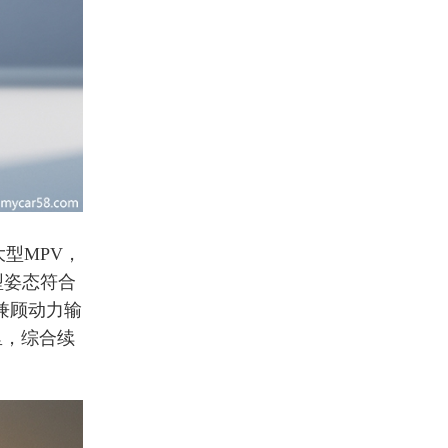
型MPV，
型姿态符合
兼顾动力输
里，综合续