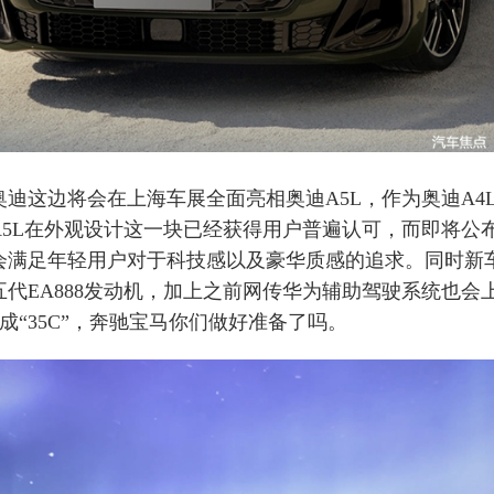
这边将会在上海车展全面亮相奥迪A5L，作为奥迪A4
A5L在外观设计这一块已经获得用户普遍认可，而即将公
会满足年轻用户对于科技感以及豪华质感的追求。同时新
五代EA888发动机，加上之前网传华为辅助驾驶系统也会
”变成“35C”，奔驰宝马你们做好准备了吗。