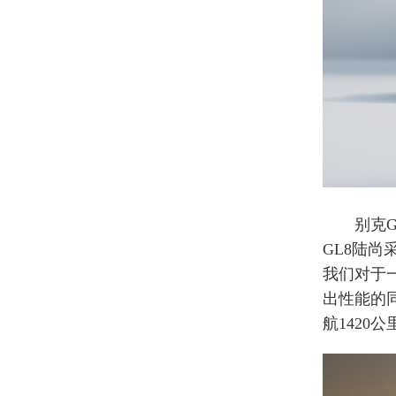
别克GL
GL8陆
我们对于
出性能的同
航1420