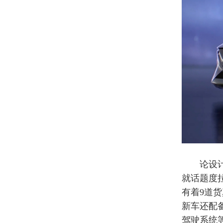
论设计，
就话题度
有着9道
新车还配备
驾驶系统