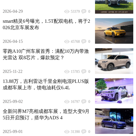
2026-04-29
53379
0
smart精灵6号曝光，1.5T配双电机，将于2
026北京车展发布
2026-04-15
45768
0
零跑A10广州车展首秀：满配10万内带激
光雷达 双8芯片，爆款预定？
2025-11-22
15785
0
13.88万，吉利雷达千里金刚电混PLUS版
成都车展上市，馈电油耗仅6.4L
2025-09-02
16797
0
全新问界M7亮相成都车展，造型大变9月
5日开启预订，搭华为ADS 4
2025-09-01
31390
0