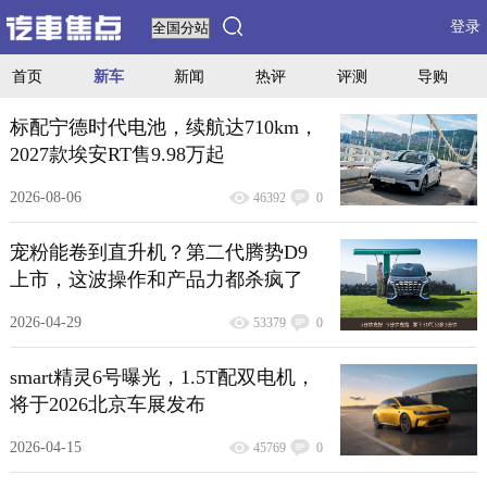
登录
首页
新车
新闻
热评
评测
导购
标配宁德时代电池，续航达710km，
2027款埃安RT售9.98万起
2026-08-06
46392
0
宠粉能卷到直升机？第二代腾势D9
上市，这波操作和产品力都杀疯了
2026-04-29
53379
0
smart精灵6号曝光，1.5T配双电机，
将于2026北京车展发布
2026-04-15
45769
0