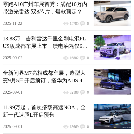
零跑A10广州车展首秀：满配10万内
带激光雷达 双8芯片，爆款预定？
2025-11-22
15785
0
13.88万，吉利雷达千里金刚电混PL
US版成都车展上市，馈电油耗仅6.4
L
2025-09-02
16802
0
全新问界M7亮相成都车展，造型大
变9月5日开启预订，搭华为ADS 4
2025-09-01
32188
0
11.99万起，首次搭载高速NOA，全
新一代速腾L开启预售
2025-09-01
13669
0