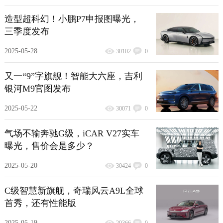
造型超科幻！小鹏P7申报图曝光，
三季度发布
2025-05-28
30102
0
又一“9”字旗舰！智能大六座，吉利
银河M9官图发布
2025-05-22
30071
0
气场不输奔驰G级，iCAR V27实车
曝光，售价会是多少？
2025-05-20
30424
0
C级智慧新旗舰，奇瑞风云A9L全球
首秀，还有性能版
2025-05-19