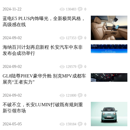
2024-11-22
130483
0
蓝电E5 PLUS内饰曝光，全新极简风格，
高级感在线
2024-09-02
127353
0
海纳百川计划再启新程 长安汽车中东非
发布会成功举行
2024-09-02
129579
0
GL8陆尊PHEV豪华升舱 别克MPV成都车
展亮“王者实力”
2024-09-02
121800
0
不破不立，长安LUMIN打破既有规则重
新引领市场
2024-05-05
159184
0