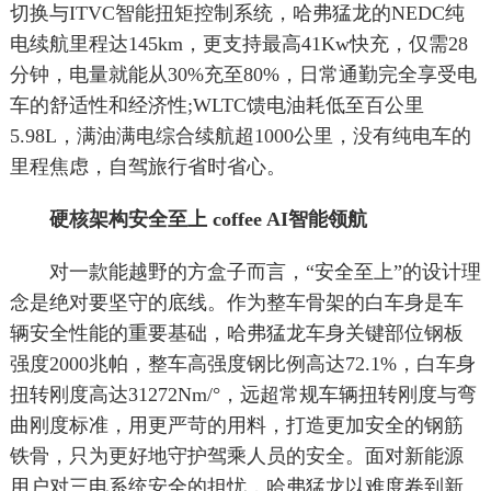
切换与ITVC智能扭矩控制系统，哈弗猛龙的NEDC纯
电续航里程达145km，更支持最高41Kw快充，仅需28
分钟，电量就能从30%充至80%，日常通勤完全享受电
车的舒适性和经济性;WLTC馈电油耗低至百公里
5.98L，满油满电综合续航超1000公里，没有纯电车的
里程焦虑，自驾旅行省时省心。
硬核架构安全至上 coffee AI智能领航
对一款能越野的方盒子而言，“安全至上”的设计理
念是绝对要坚守的底线。作为整车骨架的白车身是车
辆安全性能的重要基础，哈弗猛龙车身关键部位钢板
强度2000兆帕，整车高强度钢比例高达72.1%，白车身
扭转刚度高达31272Nm/°，远超常规车辆扭转刚度与弯
曲刚度标准，用更严苛的用料，打造更加安全的钢筋
铁骨，只为更好地守护驾乘人员的安全。面对新能源
用户对三电系统安全的担忧，哈弗猛龙以难度卷到新