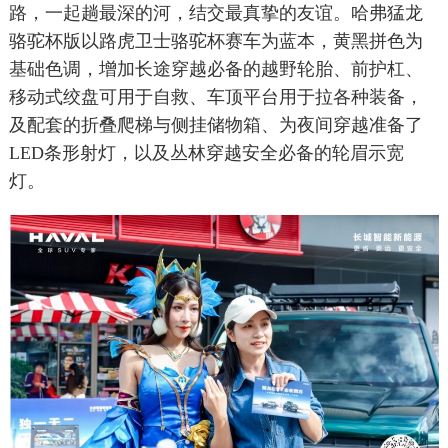
路，一起趟最深的河，结交最真挚的友谊。哈弗猛龙
骆驼杯版以路虎卫士骆驼杯赛车为蓝本，黄黑拼色为
基础色调，增加长途穿越必备的越野轮胎、前护杠、
移动式绞盘可用于自救、车顶平台用于拉各种装备，
及配套的折叠爬梯与侧挂储物箱、为夜间穿越准备了
LED条形射灯，以及丛林穿越安全必备的轮眉示宽
灯。